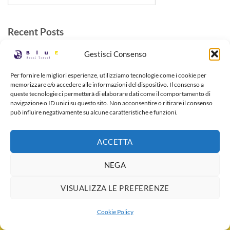
Recent Posts
Gestisci Consenso
Recent Comments
No comments to show.
Per fornire le migliori esperienze, utilizziamo tecnologie come i cookie per
memorizzare e/o accedere alle informazioni del dispositivo. Il consenso a
queste tecnologie ci permetterà di elaborare dati come il comportamento di
navigazione o ID unici su questo sito. Non acconsentire o ritirare il consenso
può influire negativamente su alcune caratteristiche e funzioni.
Copyright 2026 ©
Bacci Travel Blu.e. Tutti i diritti riservati. – P.Iva
ACCETTA
02298840501 – la società ha ricevuto nel corso del 2021 aiuti di
stato superiori a € 10.000,00 pubblicati sul RNA sezione
NEGA
Trasparenza
VISUALIZZA LE PREFERENZE
Cookie Policy