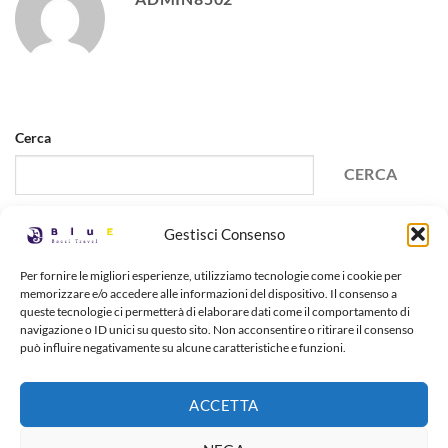
Cerca
CERCA
Gestisci Consenso
Recent Posts
Per fornire le migliori esperienze, utilizziamo tecnologie come i cookie per
Hello world!
memorizzare e/o accedere alle informazioni del dispositivo. Il consenso a
queste tecnologie ci permetterà di elaborare dati come il comportamento di
Recent Comments
navigazione o ID unici su questo sito. Non acconsentire o ritirare il consenso
può influire negativamente su alcune caratteristiche e funzioni.
A WordPress Commenter
su
Hello world!
ACCETTA